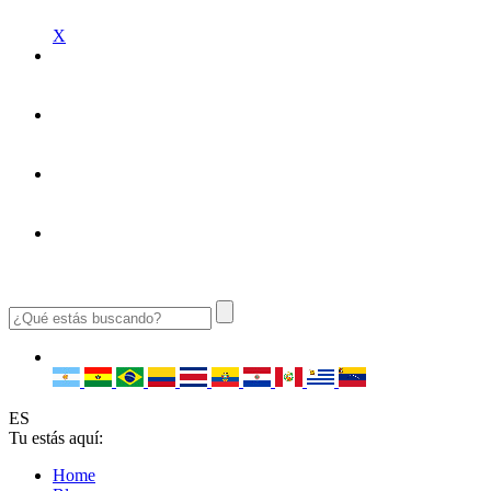
X
ES
Tu estás aquí:
Home