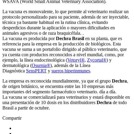
WSAVA (World Small Animal Veterinary Association).
La vacuna es monovalente, lo que permite al veterinario realizar un
protocolo personalizado para su paciente, además de ser inyectable,
técnica ya bastante habitual en la rutina clínica, evitando
desperdicios durante la aplicación o mayores dificultades en
animales agresivos o de raza braquicéfala. .
La vacuna es producida por
Dechra Brasil
en su planta, que es
referencia para la empresa en la producción de biológicos. Esta
vacuna se suma a un portafolio dirigido al público veterinario, que
ya cuenta con productos reconocidos a nivel mundial, como, por
ejemplo, la línea endocrinológica (
Vetoryl®
,
Zycortal®
) y
dermatológica (
Osurnia®
), además de la Línea
Diagnóstica
SensPERT
y
sueros hiperinmunes
.
La empresa es reconocida mundialmente, ya que el grupo
Dechra
,
de origen británico, se encuentra entre las 10 empresas más
importantes del segmento farmacéutico veterinario. día a día.
La vacuna se comercializará para veterinarios y estará disponible en
una presentación de 10 dosis en los distribuidores
Dechra
de todo
Brasil a partir de octubre.
Compartir